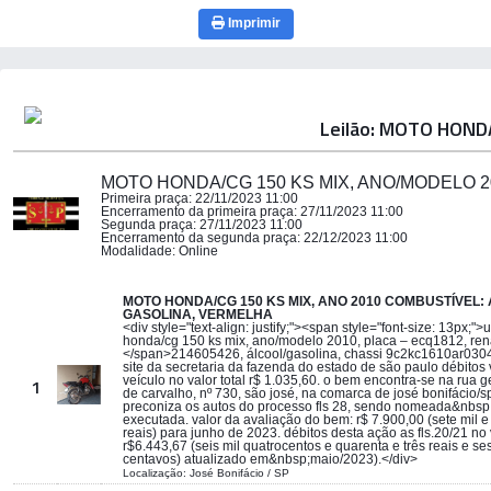
Imprimir
Leilão: MOTO HOND
MOTO HONDA/CG 150 KS MIX, ANO/MODELO 2
Primeira praça:
22/11/2023 11:00
Encerramento da primeira praça:
27/11/2023 11:00
Segunda praça:
27/11/2023 11:00
Encerramento da segunda praça:
22/12/2023 11:00
Modalidade:
Online
MOTO HONDA/CG 150 KS MIX, ANO 2010 COMBUSTÍVEL: 
GASOLINA, VERMELHA
<div style="text-align: justify;"><span style="font-size: 13px;"
honda/cg 150 ks mix, ano/modelo 2010, placa – ecq1812, re
</span>214605426, álcool/gasolina, chassi 9c2kc1610ar0304
site da secretaria da fazenda do estado de são paulo débitos
veículo no valor total r$ 1.035,60. o bem encontra-se na rua 
1
de carvalho, nº 730, são josé, na comarca de josé bonifácio/s
preconiza os autos do processo fls 28, sendo nomeada&nbsp;
executada. valor da avaliação do bem: r$ 7.900,00 (sete mil 
reais) para junho de 2023. débitos desta ação as fls.20/21 no 
r$6.443,67 (seis mil quatrocentos e quarenta e três reais e se
centavos) atualizado em&nbsp;maio/2023).</div>
Localização: José Bonifácio / SP