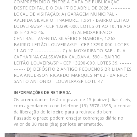
COMPREENDIDO ENTRE A DATA DE PUBLICAÇÃO
DESTE EDITAL E O DIA 17 DE ABRIL DE 2026. ------------
LOCAL DE VISITAÇÃO; A) GARAGEM MUNICIPAL -
AVENIDA SILVÉRIO FINAMORE, 1.561 - BAIRRO LEITÃO
LOUVEIRA/SP - CEP 13290-000. LOTES 01 AO 10, 18 AO
38 E 40 AO 46. --------------- B) ALMOXARIFADO
CENTRAL - AVENIDA SILVÉRIO FINAMORE, 1.263 -
BAIRRO LEITÃO LOUVEIRA/SP - CEP 13290-000. LOTES
11 AO 17. ---------------- C) ALMOXARIFADO SAE - RUA
CATHARINA CALSSAVARA CALDANA, 590 - BAIRRO
LEITÃO LOUVEIRA/SP - CEP 13290-000. LOTES 39. -------
------- D) DEPÓSITO 2 ANTIGO PEQUENOS BRILHANTES
RUA ANDERSON RICARDO MARQUES Nº 62 - BAIRRO:
SANTO ANTONIO - LOUVIERA/SP LOTE 47
INFORMAÇÕES DE RETIRADA
Os arrematantes terão o prazo de 15 (quinze) dias úteis,
com agendamento no telefone (19) 3878-1895, a contar
da liberação do leiloeiro para a retirada do bem.
Passado o prazo podem ensejar cobranças diária no
valor de 30 reais (dia) por lote arrematado.