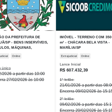
ÃO DA PREFEITURA DE
IMÓVEL - TERRENO COM 350
UÃ/SP - BENS INSERVÍVEIS,
m² - CHÁCARA BELA VISTA -
ULOS, MÁQUINAS,
MARÍLIA/SP
RMÁTICA, MÓVEIS E
udicial
Online
Extrajudicial
Online
ROS.
Lance Inicial
o único
R$ 607.432,39
2/2026 a partir das 10:00
rra 27/02/2026 às 10:00
1° leilão:
21/01/2026 a partir das 08:0
Encerra 09/02/2026 às 15:1
2° leilão:
09/02/2026 a partir das 15:1
Encerra 20/02/2026 às 15:1