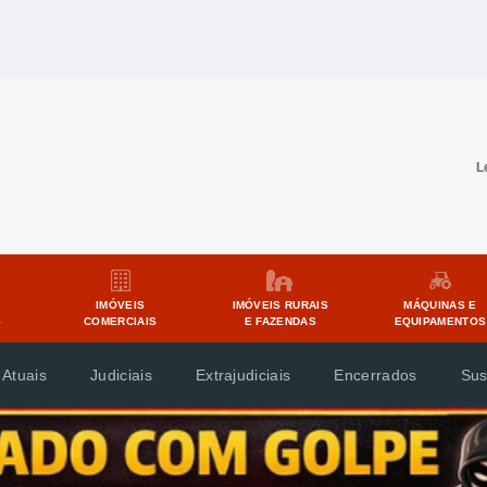
L
IMÓVEIS
IMÓVEIS RURAIS
MÁQUINAS E
S
COMERCIAIS
E FAZENDAS
EQUIPAMENTOS
 Atuais
Judiciais
Extrajudiciais
Encerrados
Sus