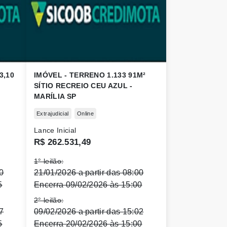
3,10
IMÓVEL - TERRENO 1.133 91M²
SÍTIO RECREIO CEU AZUL -
MARÍLIA SP
Extrajudicial
Online
Lance Inicial
R$ 262.531,49
1° leilão:
0
21/01/2026 a partir das 08:00
5
Encerra 09/02/2026 às 15:00
2° leilão:
7
09/02/2026 a partir das 15:02
5
Encerra 20/02/2026 às 15:00