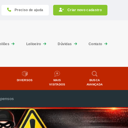
Preciso de ajuda
Criar novo cadastro
eilões
Leiloeiro
Dúvidas
Contato
DIVERSOS
MAIS
BUSCA
VISITADOS
AVANÇADA
pensos