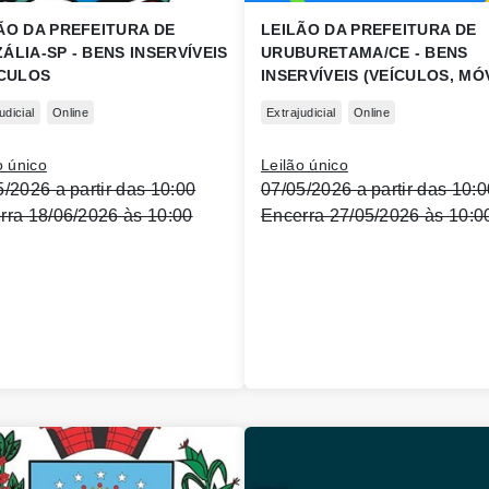
ÃO DA PREFEITURA DE
LEILÃO DA PREFEITURA DE
ÁLIA-SP - BENS INSERVÍVEIS
URUBURETAMA/CE - BENS
ÍCULOS
INSERVÍVEIS (VEÍCULOS, MÓ
INFORMATICA, HOSPITALAR
udicial
Online
Extrajudicial
Online
OUTROS)
o único
Leilão único
5/2026 a partir das 10:00
07/05/2026 a partir das 10:0
rra 18/06/2026 às 10:00
Encerra 27/05/2026 às 10:0