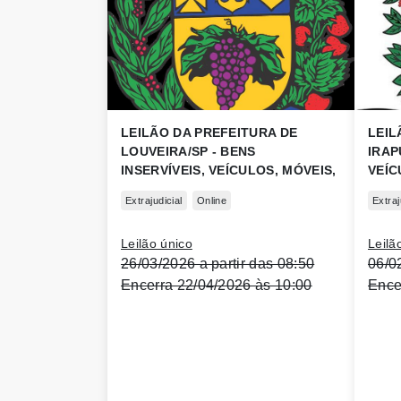
LEILÃO DA PREFEITURA DE
LEIL
LOUVEIRA/SP - BENS
IRAP
INSERVÍVEIS, VEÍCULOS, MÓVEIS,
VEÍC
HOSPITALARES E OUTROS.
INFO
Extrajudicial
Online
Extraj
OUT
Leilão único
Leilã
26/03/2026 a partir das 08:50
06/0
Encerra 22/04/2026 às 10:00
Ence