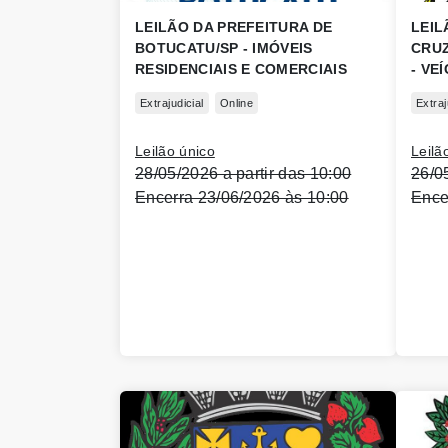
LEILÃO DA PREFEITURA DE
LEIL
BOTUCATU/SP - IMÓVEIS
CRUZ
RESIDENCIAIS E COMERCIAIS
- VE
Extrajudicial
Online
Extraj
Leilão único
Leilã
28/05/2026 a partir das 10:00
26/0
Encerra 23/06/2026 às 10:00
Ence