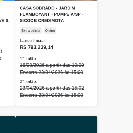
CASA SOBRADO - JARDIM
FLAMBOYANT - POMPÉIA/SP -
VEIS,
SICOOB CREDIMOTA
ES E
Extrajudicial
Online
Lance Inicial
R$ 793.239,14
0
0
1° leilão:
16/03/2026 a partir das 10:00
Encerra 23/04/2026 às 15:00
2° leilão:
23/04/2026 a partir das 15:02
Encerra 28/04/2026 às 15:00