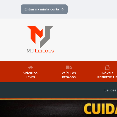
Entrar na minha conta
VEÍCULOS
VEÍCULOS
IMÓVEIS
LEVES
PESADOS
RESIDENCIAI
Leilões